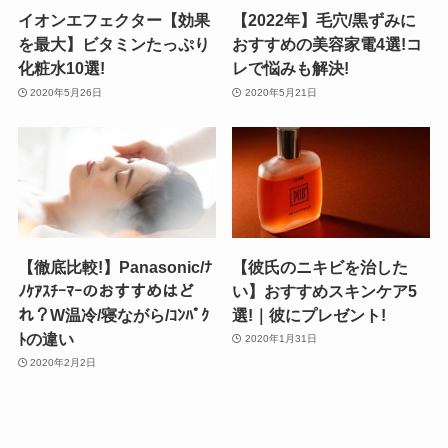
イオンエフェクター【効果
【2022年】毛穴/黒ずみに
を最大】ビタミンたっぷり
おすすめの美容家電4選!コ
化粧水10選!
レで悩みも解決!
2020年5月26日
2020年5月21日
【徹底比較!】Panasonic/ﾅ
【彼氏のニキビを治した
ﾉｹｱｽﾁｰﾏｰのおすすめはど
い】おすすめスキンケア5
れ？W温冷/寝ながら/ｺﾝﾊﾟｸ
選!｜彼にプレゼント!
ﾄの違い
2020年1月31日
2020年2月2日