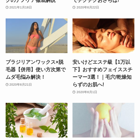
2021年1月18日
2020年6月22日
ブラジリアンワックス×脱
安いけどエステ級【1万以
毛器【併用】使い方次第で
下】おすすめフェイススチ
ムダ毛悩み解決！
ーマー3選！｜毛穴/乾燥知
らずのお肌へ!
2020年6月21日
2020年6月1日